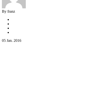
By franz
05 Jan. 2016
Mit Sicherheit. Ein echter Cup
Rennwagen. Umgebaut zum
Rennsimulator
Keine Angst. Sie sind sicher.
Virtuelle Realität wird hier Nebensache. Denn Sie
sitzen bereits. Real.
Race-Ready. Mit allen Schikanen.
Mieten Sie dieses Erlebnis und starten einen
echten