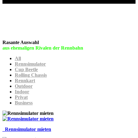
Catering
Portfolio-Rennsimulator
Rasante Auswahl
aus ehemaligen Rivalen der Rennbahn
All
Rennsimulator
Cup Beetle
Rolling Chassis
Rennkart
Outdoor
Indoor
Privat
Business
_Rennsimulator mieten