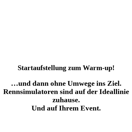
anders als Ihre gewohnten Controller aussehen:
Echte ehemalige Rennmaschinen, aus denen Sie
nicht mehr aussteigen wollen.
Gerne können Sie daher diese Rennsimulatoren
auch länger mieten…
Warm Up: Rennkart als Rennsimulator.
Startaufstellung zum Warm-up!
…und dann ohne Umwege ins Ziel.
Rennsimulatoren sind auf der Ideallinie
zuhause.
Und auf Ihrem Event.
Im Rennsimulator Rennen bestreiten.
Wie ein Profi.