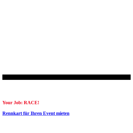
24 Stunden. Rennen.
Rennsimulator mieten.
Geht deutlich schneller!
Ready to Race?
Your Job: RACE!
Rennkart für Ihren Event mieten
Eigentlich 30 PS. Je Rennkart Simulator.