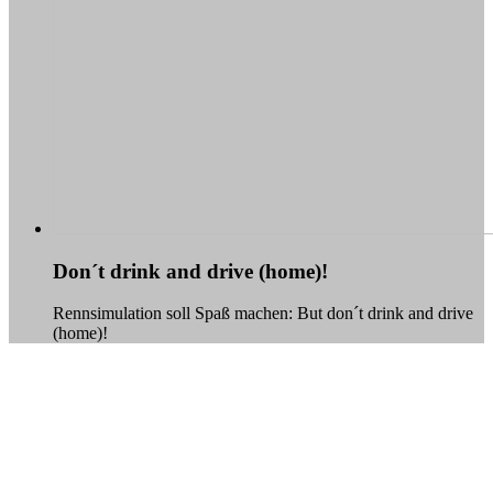
Don´t drink and drive (home)!
Rennsimulation soll Spaß machen: But don´t drink and drive
(home)!
Simulator-Slider
Rennsimulation
million miles of racing