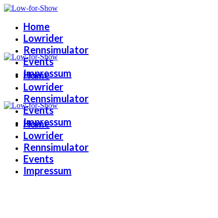
Home
Lowrider
Rennsimulator
Events
Impressum
Home
Lowrider
Rennsimulator
Events
Impressum
Home
Lowrider
Rennsimulator
Events
Impressum