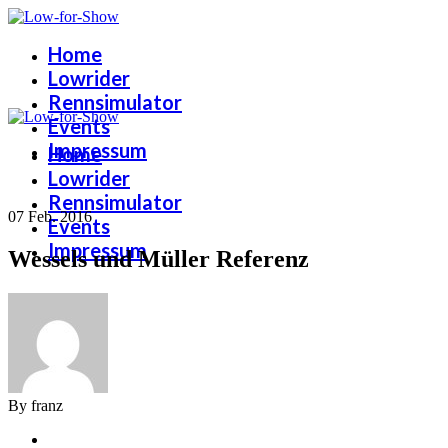
Home
Lowrider
Rennsimulator
Events
Impressum
Home
Lowrider
Rennsimulator
07 Feb. 2016
Events
Impressum
Wessels und Müller Referenz
By franz