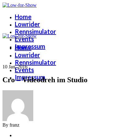
Home
Lowrider
Rennsimulator
Events
Impressum
Home
Lowrider
Rennsimulator
10 Jan. 2016
Events
Impressum
Cro – Videodreh im Studio
By franz