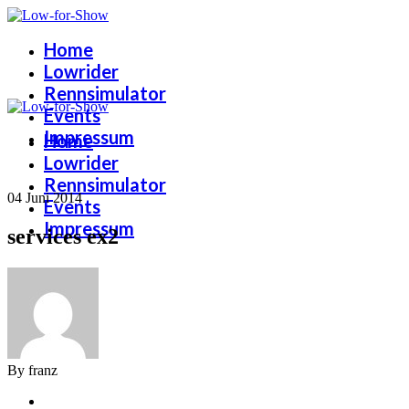
Home
Lowrider
Rennsimulator
Events
Impressum
Home
Lowrider
Rennsimulator
04 Juni 2014
Events
Impressum
services ex2
By franz