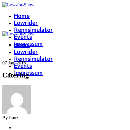
Home
Lowrider
Rennsimulator
Events
Impressum
Home
Lowrider
Rennsimulator
07 Jan. 2016
Events
Impressum
Catering
By franz