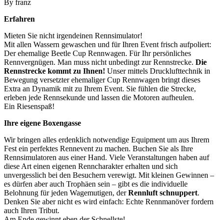
By franz
Erfahren
Mieten Sie nicht irgendeinen Rennsimulator!
Mit allen Wassern gewaschen und für Ihren Event frisch aufpoliert:
Der ehemalige Beetle Cup Rennwagen. Für Ihr persönliches
Rennvergnügen. Man muss nicht unbedingt zur Rennstrecke.
Die
Rennstrecke kommt zu Ihnen!
Unser mittels Drucklufttechnik in
Bewegung versetzter ehemaliger Cup Rennwagen bringt dieses
Extra an Dynamik mit zu Ihrem Event. Sie fühlen die Strecke,
erleben jede Rennsekunde und lassen die Motoren aufheulen.
Ein Riesenspaß!
Ihre eigene Boxengasse
Wir bringen alles erdenklich notwendige Equipment um aus Ihrem
Fest ein perfektes Rennevent zu machen. Buchen Sie als Ihre
Rennsimulatoren aus einer Hand. Viele Veranstaltungen haben auf
diese Art einen eigenen Renncharakter erhalten und sich
unvergesslich bei den Besuchern verewigt. Mit kleinen Gewinnen –
es dürfen aber auch Trophäen sein – gibt es die individuelle
Belohnung für jeden Wagemutigen, der
Rennluft schnuppert
.
Denken Sie aber nicht es wird einfach: Echte Rennmanöver fordern
auch Ihren Tribut.
Am Ende gewinnt eben der Schnellste!