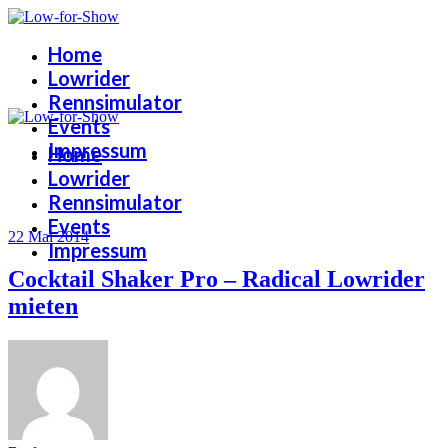
Home
Lowrider
Rennsimulator
Events
Impressum
Home
Lowrider
Rennsimulator
Events
22 Mai 2014
Impressum
Cocktail Shaker Pro – Radical Lowrider
mieten